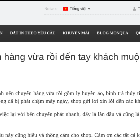
Nettaco
Tiếng việt
T
N
ĐẶT IN THEO YÊU CẦU
KHUYẾN MÃI
BLOG MONQUA
Q
ến hàng vừa rồi đến tay khách mu
hanh nên chuyến hàng vừa rồi gồm
ly huyền ảo
,
bình trà thủy t
g đã bị phát chậm mấy ngày, shop gửi lời xin lỗi đến các k
iệc lại với bên chuyển phát nhanh, đây là lần đầu và cũng là
u này cũng hiểu và thông cảm cho shop. Cảm ơn các tất cả kh