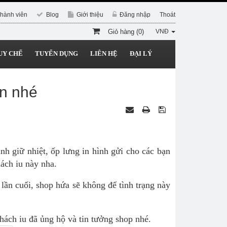
hành viên
Blog
Giới thiệu
Đăng nhập
Thoát
Giỏ hàng (0)
VNĐ
UY CHẾ
TUYỂN DỤNG
LIÊN HỆ
ĐẠI LÝ
ộn nhé
inh giữ nhiệt
,
ốp lưng in hình
gửi cho các bạn
hách iu này nha.
 lần cuối, shop hứa sẽ không để tình trạng này
ách iu đã ủng hộ và tin tưởng shop nhé.