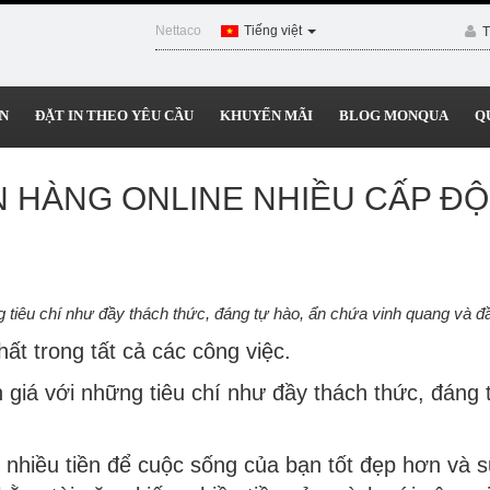
Nettaco
Tiếng việt
T
N
ĐẶT IN THEO YÊU CẦU
KHUYẾN MÃI
BLOG MONQUA
Q
N HÀNG ONLINE NHIỀU CẤP ĐỘ
 tiêu chí như đầy thách thức, đáng tự hào, ẩn chứa vinh quang và đầ
ất trong tất cả các công việc.
giá với những tiêu chí như đầy thách thức, đáng 
 nhiều tiền để cuộc sống của bạn tốt đẹp hơn và 