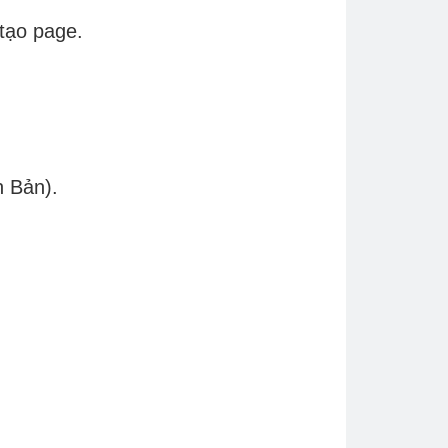
 tạo page.
n Bản).