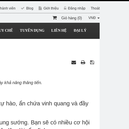
hành viên
Blog
Giới thiệu
Đăng nhập
Thoát
Giỏ hàng (0)
VNĐ
UY CHẾ
TUYỂN DỤNG
LIÊN HỆ
ĐẠI LÝ
y khả năng thăng tiến.
tự hào, ẩn chứa vinh quang và đầy
sung sướng. Bạn sẽ có nhiều cơ hội