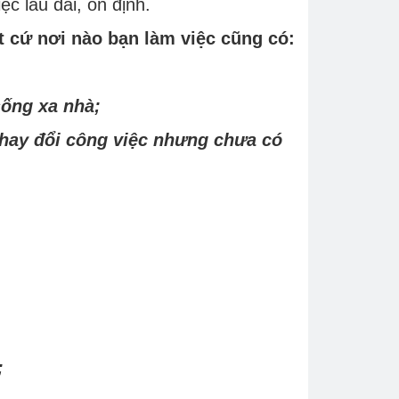
c lâu dài, ổn định.
 cứ nơi nào bạn làm việc cũng có:
sống xa nhà;
 thay đổi công việc nhưng chưa có
;