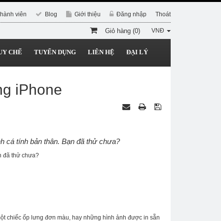
hành viên
Blog
Giới thiệu
Đăng nhập
Thoát
Giỏ hàng (0)
VNĐ
UY CHẾ
TUYỂN DỤNG
LIÊN HỆ
ĐẠI LÝ
ưng iPhone
ịnh cá tính bản thân. Bạn đã thử chưa?
ạn đã thử chưa?
 một chiếc ốp lưng đơn màu, hay những hình ảnh được in sẵn