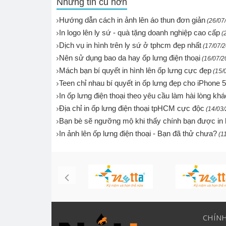
Những tin cũ hơn
Hướng dẫn cách in ảnh lên áo thun đơn giản
(26/07
In logo lên ly sứ - quà tặng doanh nghiệp cao cấp
(
Dịch vụ in hình trên ly sứ ở tphcm đẹp nhất
(17/07/
Nên sử dụng bao da hay ốp lưng điện thoại
(16/07/2
Mách bạn bí quyết in hình lên ốp lưng cực đẹp
(15/
Teen chỉ nhau bí quyết in ốp lưng đẹp cho iPhone 
In ốp lưng điện thoại theo yêu cầu làm hài lòng kh
Địa chỉ in ốp lưng điện thoại tpHCM cực độc
(14/03
Bạn bè sẽ ngưỡng mộ khi thấy chính bạn được in hì
In ảnh lên ốp lưng điện thoại - Bạn đã thử chưa?
(1
CHÍN