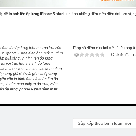
ạ để in ảnh lên ốp lưng iPhone 5
như hình ảnh những diễn viên điện ảnh, ca sĩ, ng
n ảnh lên ốp lưng iphone trào lưu của
Tổng số điểm của bài viết là: 0 trong 0
 tại tphcm
,
Chọn hình ảnh mới lạ để in
Click để đánh g
làm quà tặng
,
in hình lên ốp lưng
Hot với trào lưu in hình ốp lưng
 thoại theo yêu cầu của các dòng điện
 ốp lưng giá rẻ ở sài gòn
,
in ốp lưng
 yêu cầu in hình ảnh cá nhân lên ốp
ne
,
có nên mua máy in ốp lưng điện
lên ốp lưng iphone 6 plus hình in tự