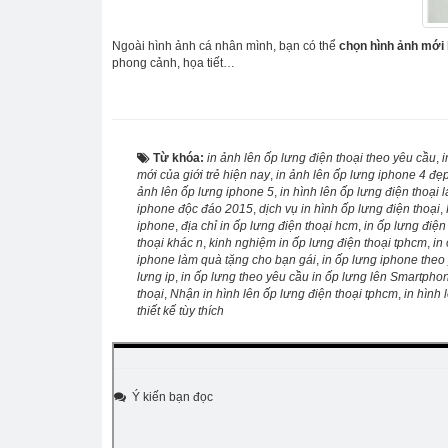
Ngoài hình ảnh cá nhân mình, bạn có thể
chọn hình ảnh mới l
phong cảnh, họa tiết…
Từ khóa:
in ảnh lên ốp lưng điện thoại theo yêu cầu
,
i
mới của giới trẻ hiện nay
,
in ảnh lên ốp lưng iphone 4 đẹp
ảnh lên ốp lưng iphone 5
,
in hình lên ốp lưng điện thoại 
iphone độc đáo 2015
,
dịch vụ in hình ốp lưng điện thoại
,
iphone
,
địa chỉ in ốp lưng điện thoại hcm
,
in ốp lưng điện
thoại khác n
,
kinh nghiệm in ốp lưng điện thoại tphcm
,
in
iphone làm quà tặng cho bạn gái
,
in ốp lưng iphone theo
lưng ip
,
in ốp lưng theo yêu cầu in ốp lưng lên Smartpho
thoại
,
Nhận in hình lên ốp lưng điện thoại tphcm
,
in hình 
thiết kế tùy thích