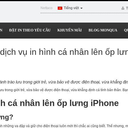
Nettaco
Tiếng việt
T
N
ĐẶT IN THEO YÊU CẦU
KHUYẾN MÃI
BLOG MONQUA
Q
dịch vụ in hình cá nhân lên ốp l
hành trào lưu trong giới trẻ, vừa bảo vệ được điện thoại, vừa khẳng đ
lưu trong giới trẻ, vừa bảo vệ được điện thoại, vừa khẳng định cá tính bản thân. B
ình cá nhân lên ốp lưng iPhone
lưng?
nh những va đập và giữ cho điện thoại luôn mới thì chắc ai cũng biết. Thế nhưng,