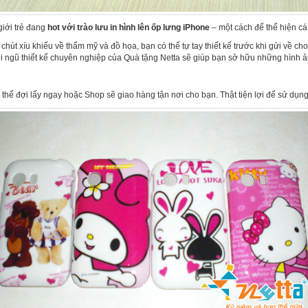
giới trẻ đang
hot với trào lưu in hình lên ốp lưng iPhone
– một cách để thể hiện cá 
hút xíu khiếu về thẩm mỹ và đồ họa, bạn có thể tự tay thiết kế trước khi gửi về c
ội ngũ thiết kế chuyên nghiệp của Quà tặng Netta sẽ giúp bạn sở hữu những hình 
 thể đợi lấy ngay hoặc Shop sẽ giao hàng tận nơi cho bạn. Thật tiện lợi để sử dụn