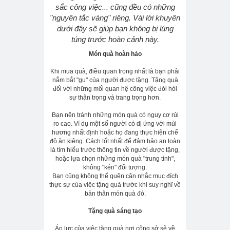
sắc công việc... cũng đều có những
"nguyên tắc vàng" riêng. Vài lời khuyên
dưới đây sẽ giúp bạn không bị lúng
túng trước hoàn cảnh này.
Món quà hoàn hảo
Khi mua quà, điều quan trọng nhất là bạn phải
nắm bắt "gu" của người được tặng. Tặng quà
đối với những mối quan hệ công việc đòi hỏi
sự thận trọng và trang trọng hơn.
Bạn nên tránh những món quà có nguy cơ rủi
ro cao. Ví dụ một số người có dị ứng với mùi
hương nhất định hoặc họ đang thực hiện chế
độ ăn kiêng. Cách tốt nhất để đảm bảo an toàn
là tìm hiểu trước thông tin về người được tặng,
hoặc lựa chọn những món quà "trung tính",
không "kén" đối tượng.
Bạn cũng không thể quên cân nhắc mục đích
thực sự của việc tặng quà trước khi suy nghĩ về
bản thân món quà đó.
Tặng quà sáng tạo
Áp lực của việc tặng quà nơi công sở sẽ về