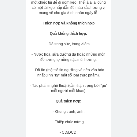
một chiếc túi để đi gom kẹo. Thế là ai ai cũng
có một túi kẹo hấp dẫn đủ màu sắc hương vị
mang về cho gia đình nhân ngày lễ.
Thích hợp và không thích hợp
Quà không thích hợp:
- Đồ trang sức, trang điểm.
- Nước hoa, sữa dưỡng da hoặc những món
đồ tương tự nồng nặc mùi hương.
- Đồ ăn (một số tín ngưỡng và nền văn hóa
nhất định "kỵ" một số loại thực phẩm).
- Tác phẩm nghệ thuật (cần thận trọng bởi "gu"
mỗi người mỗi khác).
Quà thích hợp:
- Khung tranh, ảnh.
- Thiệp chúc mừng.
- CD/DCD.