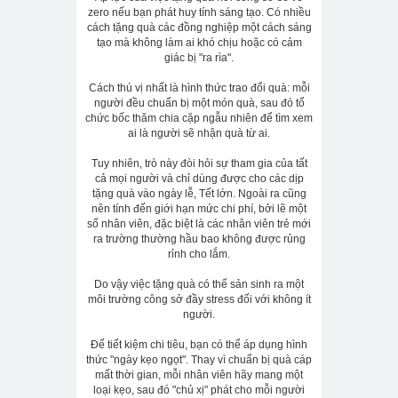
zero nếu bạn phát huy tính sáng tạo. Có nhiều
cách tặng quà các đồng nghiệp một cách sáng
tạo mà không làm ai khó chịu hoặc có cảm
giác bị "ra rìa".
Cách thú vị nhất là hình thức trao đổi quà: mỗi
người đều chuẩn bị một món quà, sau đó tổ
chức bốc thăm chia cặp ngẫu nhiên để tìm xem
ai là người sẽ nhận quà từ ai.
Tuy nhiên, trò này đòi hỏi sự tham gia của tất
cả mọi người và chỉ dùng được cho các dịp
tặng quà vào ngày lễ, Tết lớn. Ngoài ra cũng
nên tính đến giới hạn mức chi phí, bởi lẽ một
số nhân viên, đặc biệt là các nhân viên trẻ mới
ra trường thường hầu bao không được rủng
rỉnh cho lắm.
Do vậy việc tặng quà có thể sản sinh ra một
môi trường công sở đầy stress đối với không ít
người.
Để tiết kiệm chi tiêu, bạn có thể áp dụng hình
thức "ngày kẹo ngọt". Thay vì chuẩn bị quà cáp
mất thời gian, mỗi nhân viên hãy mang một
loại kẹo, sau đó "chủ xị" phát cho mỗi người