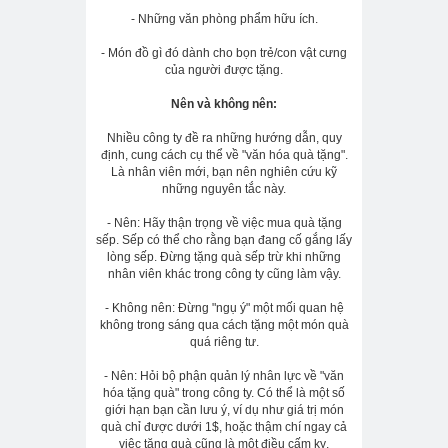
- Những văn phòng phẩm hữu ích.
- Món đồ gì đó dành cho bọn trẻ/con vật cưng
của người được tặng.
Nên và không nên:
Nhiều công ty đề ra những hướng dẫn, quy
định, cung cách cụ thể về "văn hóa quà tặng".
Là nhân viên mới, bạn nên nghiên cứu kỹ
những nguyên tắc này.
- Nên: Hãy thận trọng về việc mua quà tặng
sếp. Sếp có thể cho rằng bạn đang cố gắng lấy
lòng sếp. Đừng tặng quà sếp trừ khi những
nhân viên khác trong công ty cũng làm vậy.
- Không nên: Đừng "ngụ ý" một mối quan hệ
không trong sáng qua cách tặng một món quà
quá riêng tư.
- Nên: Hỏi bộ phận quản lý nhân lực về "văn
hóa tặng quà" trong công ty. Có thể là một số
giới hạn bạn cần lưu ý, ví dụ như giá trị món
quà chỉ được dưới 1$, hoặc thậm chí ngay cả
việc tặng quà cũng là một điều cấm kỵ.