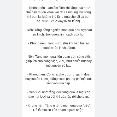
- Không nên: Làm ầm ĩ lên khi tặng quà như
thể bạn muốn khoe với tất cả mọi người trong
khi bạn lại không thể tặng quà cho tất cả bọn
họ. Mục đích ở đây là sự tế nhị.
- Nên: Tặng đồng nghiệp món quà phù hợp với
sở thích, thói quen, tính cách của họ.
- Không nên: Tặng rượu (trừ khi bạn biết rõ
người nhận thích dùng).
- Nên: Tặng món quà liên quan đến công việc,
giúp ích cho công việc, ví dụ như chiếc bút hay
một quyển sổ tay.
- Không nên: Cố tỏ ra phô trương, ganh đua
hay tạo ấn tượng bằng cách phung phí một núi
tiền vào quà cáp.
- Nên: Ghi nhớ rằng việc tặng quà là một con
dao hai lưỡi và đôi khi gây rắc rối cho bạn.
- Không nên: Tặng những món quà quá "bèo".
Đó là một sự xúc phạm người nhận.