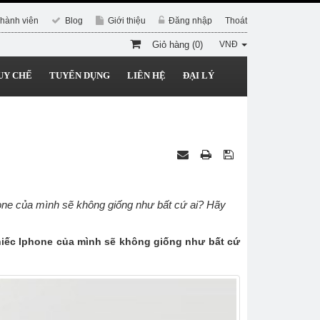
hành viên
Blog
Giới thiệu
Đăng nhập
Thoát
Giỏ hàng (0)
VNĐ
UY CHẾ
TUYỂN DỤNG
LIÊN HỆ
ĐẠI LÝ
ne của mình sẽ không giống như bất cứ ai? Hãy
iếc Iphone của mình sẽ không giống như bất cứ