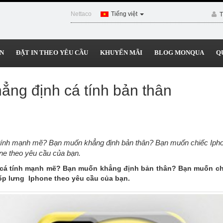
Nettaco
Tiếng việt
T
N
ĐẶT IN THEO YÊU CẦU
KHUYẾN MÃI
BLOG MONQUA
Q
ẳng định cá tính bản thân
 tính mạnh mẽ? Bạn muốn khẳng định bản thân? Bạn muốn chiếc Ipho
one theo yêu cầu của bạn.
 cá tính mạnh mẽ? Bạn muốn khẳng định bản thân? Bạn muốn ch
 ốp lưng Iphone theo yêu cầu của bạn.